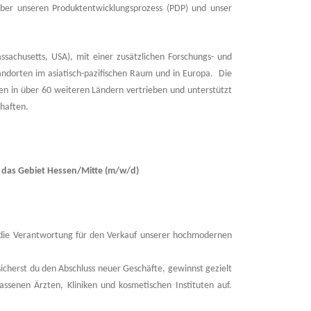
über unseren Produktentwicklungsprozess (PDP) und unser
sachusetts, USA), mit einer zusätzlichen Forschungs- und
andorten im asiatisch-pazifischen Raum und in Europa. Die
en in über 60 weiteren Ländern vertrieben und unterstützt
haften.
r das Gebiet Hessen/Mitte (m/w/d)
u die Verantwortung für den Verkauf unserer hochmodernen
cherst du den Abschluss neuer Geschäfte, gewinnst gezielt
ssenen Ärzten, Kliniken und kosmetischen Instituten auf.