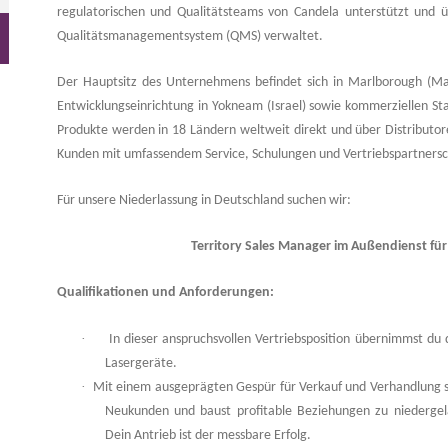
regulatorischen und Qualitätsteams von Candela unterstützt und 
Qualitätsmanagementsystem (QMS) verwaltet.
Der Hauptsitz des Unternehmens befindet sich in Marlborough (Mas
Entwicklungseinrichtung in Yokneam (Israel) sowie kommerziellen St
Produkte werden in 18 Ländern weltweit direkt und über Distributor
Kunden mit umfassendem Service, Schulungen und Vertriebspartnersc
Für unsere Niederlassung in Deutschland suchen wir:
Territory Sales Manager im Außendienst fü
Qualifikationen und Anforderungen:
·
In dieser anspruchsvollen Vertriebsposition übernimmst d
Lasergeräte.
·
Mit einem ausgeprägten Gespür für Verkauf und Verhandlung si
Neukunden und baust profitable Beziehungen zu niedergela
Dein Antrieb ist der messbare Erfolg.