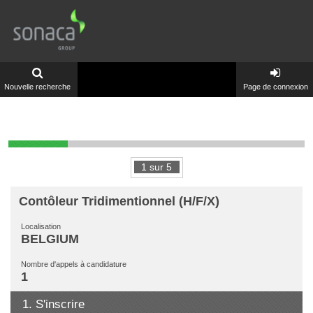
Nouvelle recherche
Page de connexion
1
sur
5
Contôleur Tridimentionnel (H/F/X)
Localisation
BELGIUM
Nombre d'appels à candidature
1
1.
S'inscrire